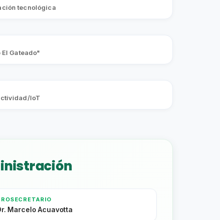
ción tecnológica
o El Gateado"
ctividad/IoT
inistración
PROSECRETARIO
Dr. Marcelo Acuavotta