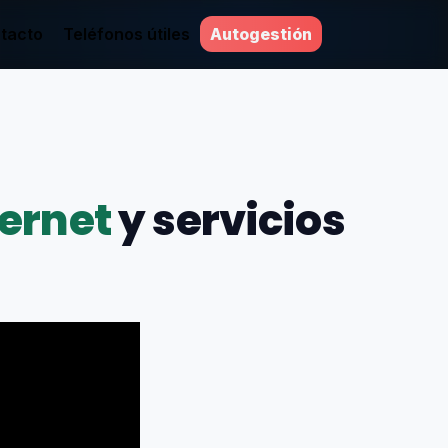
tacto
Teléfonos útiles
Autogestión
ternet
y servicios