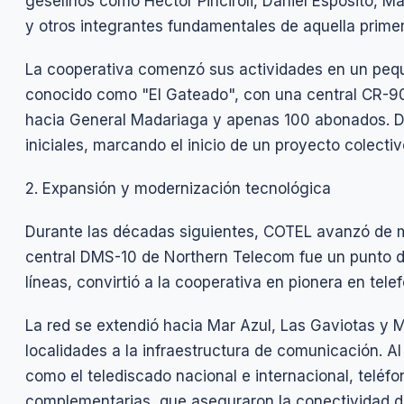
geselinos como Héctor Pinciroli, Daniel Espósito, Ma
y otros integrantes fundamentales de aquella prime
La cooperativa comenzó sus actividades en un peq
conocido como "El Gateado", con una central CR-90 
hacia General Madariaga y apenas 100 abonados. D
iniciales, marcando el inicio de un proyecto colect
2. Expansión y modernización tecnológica
Durante las décadas siguientes, COTEL avanzó de m
central DMS-10 de Northern Telecom fue un punto d
líneas, convirtió a la cooperativa en pionera en tele
La red se extendió hacia Mar Azul, Las Gaviotas y 
localidades a la infraestructura de comunicación. A
como el telediscado nacional e internacional, teléfo
complementarias, que aseguraron la conectividad de u